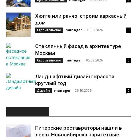
Хюгге или ранчо: строим каркасный
дом
manager
-
11.06.2026
Строительство
0
Стеклянный фасад в архитектуре
Москвы
manager
-
05.02.2026
Строительство
0
Ландшафтный дизайн: красота
круглый год
manager
-
25.10.2025
Дизайн
0
ИНТЕРЕСНОЕ
Питерские реставраторы нашли в
лесах Новосибирска раритетные