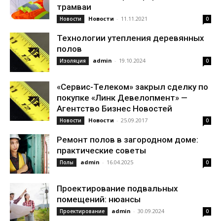
трамваи
Новости
-
11.11.2021
Новости
0
Технологии утепления деревянных
полов
admin
-
19.10.2024
Изоляция
0
«Сервис-Телеком» закрыл сделку по
покупке «Линк Девелопмент» —
Агентство Бизнес Новостей
Новости
-
25.09.2017
Новости
0
Ремонт полов в загородном доме:
практические советы
admin
-
16.04.2025
Полы
0
Проектирование подвальных
помещений: нюансы
admin
-
30.09.2024
Проектирование
0