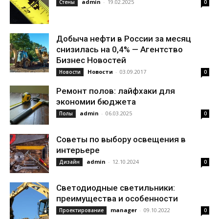
admin
-
19.02.2025
Стены
0
Добыча нефти в России за месяц
снизилась на 0,4% — Агентство
Бизнес Новостей
Новости
-
03.09.2017
Новости
0
Ремонт полов: лайфхаки для
экономии бюджета
admin
-
06.03.2025
Полы
0
Советы по выбору освещения в
интерьере
admin
-
12.10.2024
Дизайн
0
Светодиодные светильники:
преимущества и особенности
manager
-
09.10.2022
Проектирование
0