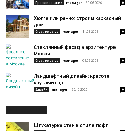
manager
-
30.06.2026
Проектирование
0
Хюгге или ранчо: строим каркасный
дом
manager
-
11.06.2026
Строительство
0
Стеклянный фасад в архитектуре
Москвы
manager
-
05.02.2026
Строительство
0
Ландшафтный дизайн: красота
круглый год
manager
-
25.10.2025
Дизайн
0
ИНТЕРЕСНОЕ
Штукатурка стен в стиле лофт