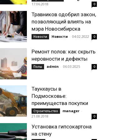
17.06.2018
0
Травников одобрил закон,
позволяющий влиять на
мэра Новосибирска
Новости
-
04.02.2022
Новости
0
Ремонт полов: как скрыть
неровности и дефекты
admin
-
06.03.2025
Полы
0
Таунхаусы в
Подмосковье:
преимущества покупки
manager
-
Строительство
21.08.2018
0
Установка гипсокартона
на стену