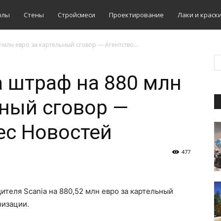
олы
Стены
Стройсмеси
Проектирование
Лаки и краск
 млн евро за картельный сговор — Агентство...
а штраф на 880 млн
ьный сговор —
ес Новостей
477
теля Scania на 880,52 млн евро за картельный
низации.