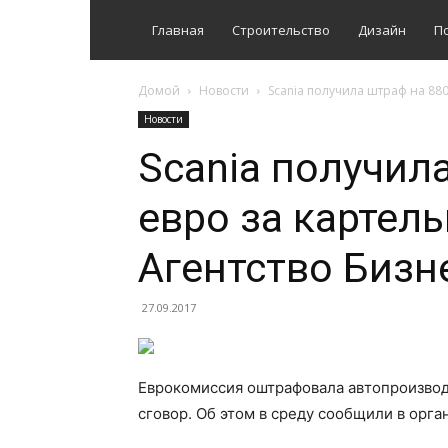
Главная
Строительство
Дизайн
П
Домой
Новости
Scania получила штраф на 880
Новости
Scania получил
евро за картел
Агентство Бизн
27.09.2017
Еврокомиссия оштрафовала автопроизводи
сговор. Об этом в среду сообщили в орга