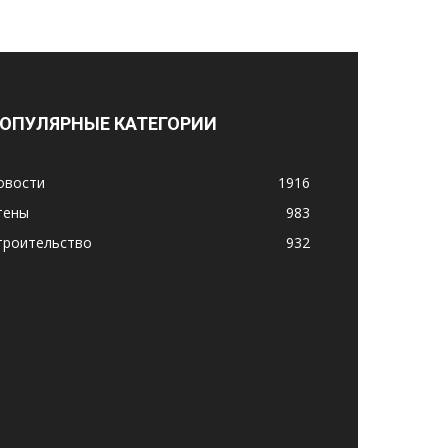
ОПУЛЯРНЫЕ КАТЕГОРИИ
овости
1916
тены
983
троительство
932