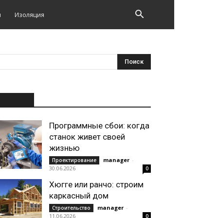
и
Изоляция
НОВОЕ
Программные сбои: когда
станок живет своей
жизнью
manager
-
Проектирование
30.06.2026
0
Хюгге или ранчо: строим
каркасный дом
manager
-
Строительство
11.06.2026
0