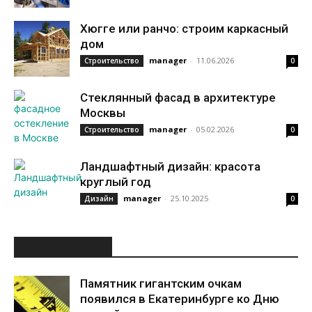
Хюгге или ранчо: строим каркасный
дом
manager
-
11.06.2026
Строительство
0
Стеклянный фасад в архитектуре
Москвы
manager
-
05.02.2026
Строительство
0
Ландшафтный дизайн: красота
круглый год
manager
-
25.10.2025
Дизайн
0
ИНТЕРЕСНОЕ
Памятник гигантским очкам
появился в Екатеринбурге ко Дню