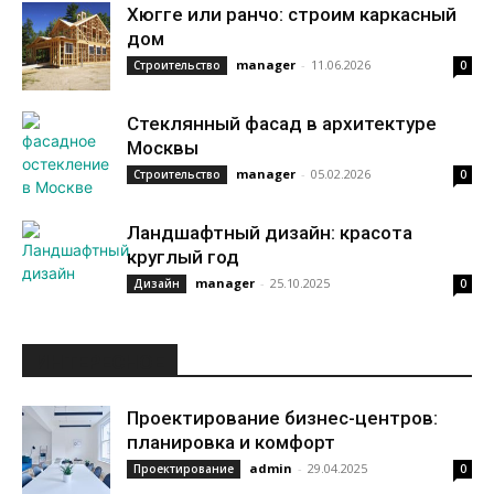
Хюгге или ранчо: строим каркасный
дом
manager
-
11.06.2026
Строительство
0
Стеклянный фасад в архитектуре
Москвы
manager
-
05.02.2026
Строительство
0
Ландшафтный дизайн: красота
круглый год
manager
-
25.10.2025
Дизайн
0
ИНТЕРЕСНОЕ
Проектирование бизнес-центров:
планировка и комфорт
admin
-
29.04.2025
Проектирование
0