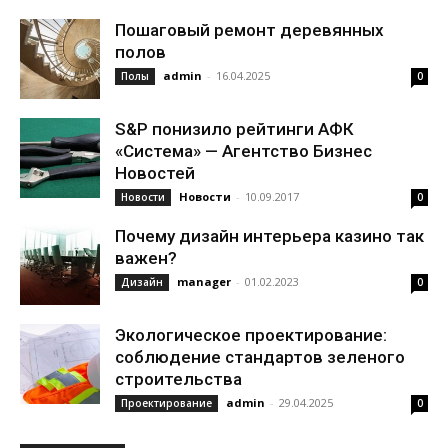
Пошаговый ремонт деревянных
полов
admin
-
16.04.2025
Полы
0
S&P понизило рейтинги АФК
«Система» — Агентство Бизнес
Новостей
Новости
-
10.09.2017
Новости
0
Почему дизайн интерьера казино так
важен?
manager
-
01.02.2023
Дизайн
0
Экологическое проектирование:
соблюдение стандартов зеленого
строительства
admin
-
29.04.2025
Проектирование
0