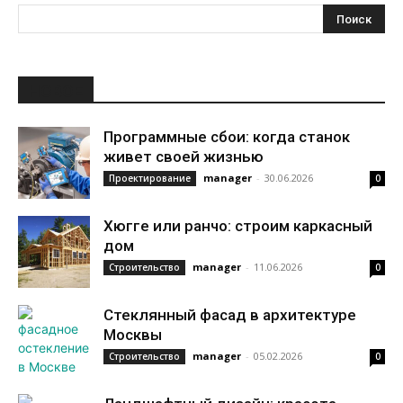
НОВОЕ
Программные сбои: когда станок
живет своей жизнью
manager
-
30.06.2026
Проектирование
0
Хюгге или ранчо: строим каркасный
дом
manager
-
11.06.2026
Строительство
0
Стеклянный фасад в архитектуре
Москвы
manager
-
05.02.2026
Строительство
0