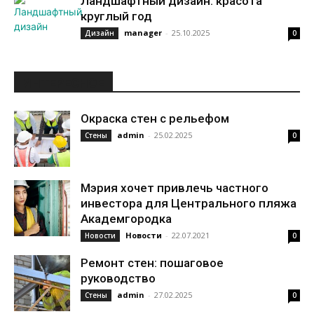
Ландшафтный дизайн: красота
круглый год
manager
-
25.10.2025
Дизайн
0
ИНТЕРЕСНОЕ
Окраска стен с рельефом
admin
-
25.02.2025
Стены
0
Мэрия хочет привлечь частного
инвестора для Центрального пляжа
Академгородка
Новости
-
22.07.2021
Новости
0
Ремонт стен: пошаговое
руководство
admin
-
27.02.2025
Стены
0