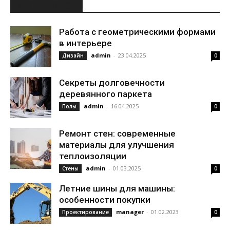
ИНТЕРЕСНОЕ
Работа с геометрическими формами
в интерьере
admin
-
23.04.2025
Дизайн
0
Секреты долговечности
деревянного паркета
admin
-
16.04.2025
Полы
0
Ремонт стен: современные
материалы для улучшения
теплоизоляции
admin
-
01.03.2025
Стены
0
Летние шины для машины:
особенности покупки
manager
-
01.02.2023
Проектирование
0