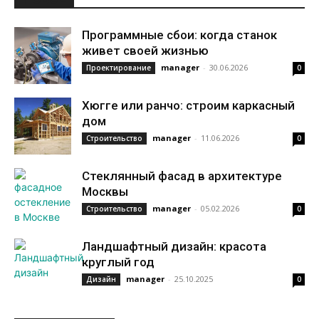
Программные сбои: когда станок
живет своей жизнью
manager
-
30.06.2026
Проектирование
0
Хюгге или ранчо: строим каркасный
дом
manager
-
11.06.2026
Строительство
0
Стеклянный фасад в архитектуре
Москвы
manager
-
05.02.2026
Строительство
0
Ландшафтный дизайн: красота
круглый год
manager
-
25.10.2025
Дизайн
0