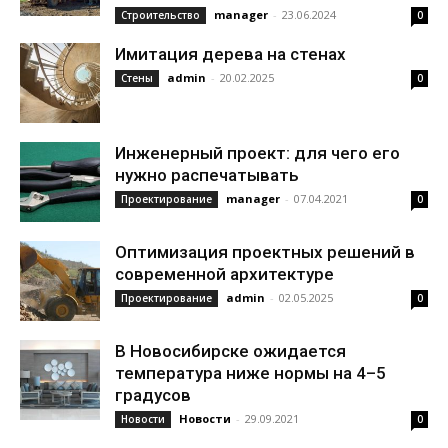
manager
-
23.06.2024
Строительство
0
Имитация дерева на стенах
admin
-
20.02.2025
Стены
0
Инженерный проект: для чего его
нужно распечатывать
manager
-
07.04.2021
Проектирование
0
Оптимизация проектных решений в
современной архитектуре
admin
-
02.05.2025
Проектирование
0
В Новосибирске ожидается
температура ниже нормы на 4–5
градусов
Новости
-
29.09.2021
Новости
0