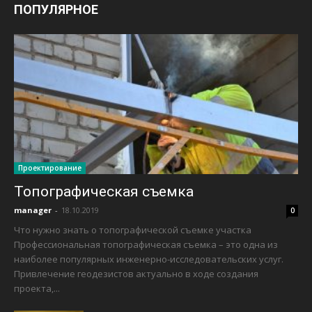
ПОПУЛЯРНОЕ
Проектирование
Топографическая съемка
manager
-
18.10.2019
0
Что нужно знать о топографической съемке участка
Профессиональная топографическая съемка – это одна из
наиболее популярных инженерно-исследовательских услуг.
Привлечение геодезистов актуально в ходе создания
проекта,...