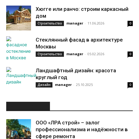
Хюгге или ранчо: строим каркасный
дом
manager
-
11.06.2026
Строительство
0
Стеклянный фасад в архитектуре
Москвы
manager
-
05.02.2026
Строительство
0
Ландшафтный дизайн: красота
круглый год
manager
-
25.10.2025
Дизайн
0
ИНТЕРЕСНОЕ
ООО «ЛРА строй» – залог
профессионализма и надёжности в
сфере ремонта