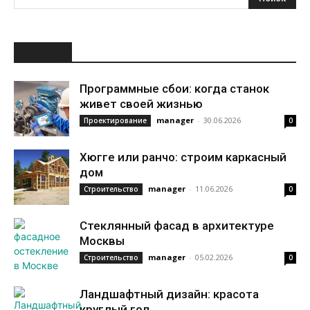
НОВОЕ
Программные сбои: когда станок
живет своей жизнью
manager
-
30.06.2026
Проектирование
0
Хюгге или ранчо: строим каркасный
дом
manager
-
11.06.2026
Строительство
0
Стеклянный фасад в архитектуре
Москвы
manager
-
05.02.2026
Строительство
0
Ландшафтный дизайн: красота
круглый год