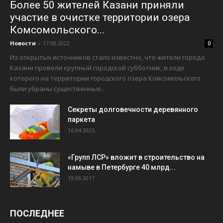
Более 50 жителей Казани приняли
участие в очистке территории озера
Комсомольского...
Новости
-
17.08.2022
0
Из открытых источников стало известно, что жители города
Казани провели крупный городской субботник, в ходе
которого на территории городского озера Комсомольского
были убраны существенные...
Секреты долговечности деревянного
паркета
16.04.2025
«Групп ЛСР» вложит в строительство на
намыве в Петербурге 40 млрд...
19.09.2017
ПОСЛЕДНЕЕ