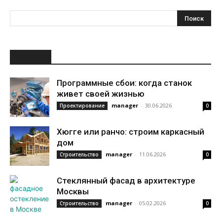
НОВОЕ
Программные сбои: когда станок
живет своей жизнью
manager
-
30.06.2026
Проектирование
0
Хюгге или ранчо: строим каркасный
дом
manager
-
11.06.2026
Строительство
0
Стеклянный фасад в архитектуре
Москвы
manager
-
05.02.2026
Строительство
0