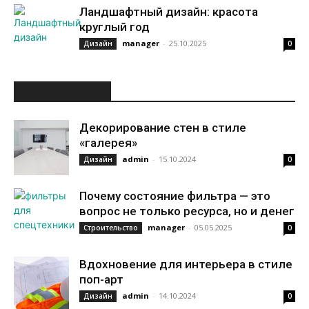
Ландшафтный дизайн: красота
круглый год
manager
-
25.10.2025
Дизайн
0
ИНТЕРЕСНОЕ
Декорирование стен в стиле
«галерея»
admin
-
15.10.2024
Дизайн
0
Почему состояние фильтра — это
вопрос не только ресурса, но и денег
manager
-
05.05.2025
Строительство
0
Вдохновение для интерьера в стиле
поп-арт
admin
-
14.10.2024
Дизайн
0