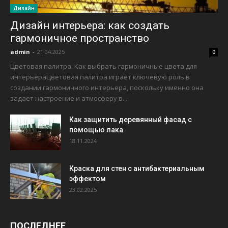
Дизайн
Дизайн интерьера: как создать
гармоничное пространство
admin
-
21.04.2025
0
Цветовая палитра: Как выбрать гармоничные цвета для
интерьераЦветовая палитра играет ключевую роль в
создании гармоничного интерьера, поскольку именно она
задает настроение и атмосферу в...
Как защитить деревянный фасад с
помощью лака
18.11.2024
Краска для стен с антибактериальным
эффектом
23.02.2025
ПОСЛЕДНЕЕ