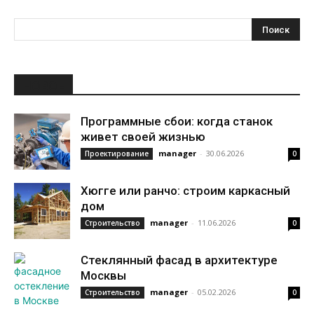
НОВОЕ
Программные сбои: когда станок
живет своей жизнью
manager
-
30.06.2026
Проектирование
0
Хюгге или ранчо: строим каркасный
дом
manager
-
11.06.2026
Строительство
0
Стеклянный фасад в архитектуре
Москвы
manager
-
05.02.2026
Строительство
0