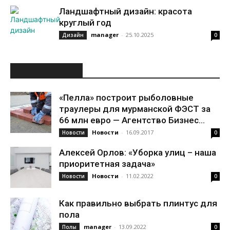
Ландшафтный дизайн: красота
круглый год
manager
-
25.10.2025
Дизайн
0
ИНТЕРЕСНОЕ
«Пелла» построит рыболовные
траулеры для мурманской ФЭСТ за
66 млн евро — Агентство Бизнес...
Новости
-
16.09.2017
Новости
0
Алексей Орлов: «Уборка улиц – наша
приоритетная задача»
Новости
-
11.02.2022
Новости
0
Как правильно выбрать плинтус для
пола
manager
-
13.09.2022
Полы
0