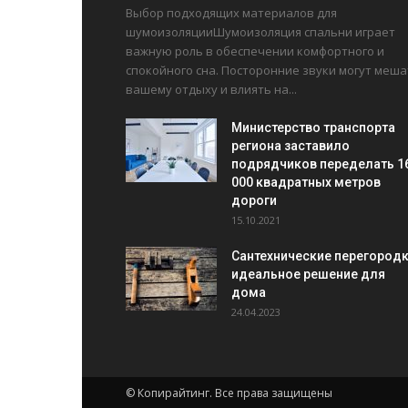
Выбор подходящих материалов для
шумоизоляцииШумоизоляция спальни играет
важную роль в обеспечении комфортного и
спокойного сна. Посторонние звуки могут меша
вашему отдыху и влиять на...
Министерство транспорта
региона заставило
подрядчиков переделать 1
000 квадратных метров
дороги
15.10.2021
Сантехнические перегородк
идеальное решение для
дома
24.04.2023
© Копирайтинг. Все права защищены