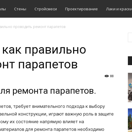
олы
Стены
Стройсмеси
Проектирование
Лаки и краск
авильно проводить ремонт парапетов
 как правильно
нт парапетов
88
ля ремонта парапетов.
петов, требует внимательного подхода к выбору
вельной конструкции, играют важную роль в защите
тому их состояние напрямую влияет на
 материалов для ремонта парапетов необходимо