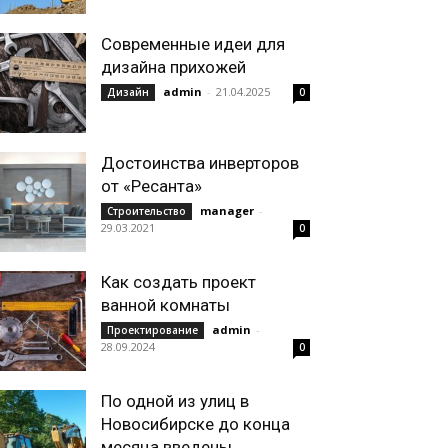
Современные идеи для
дизайна прихожей
admin
-
21.04.2025
Дизайн
0
Достоинства инверторов
от «Ресанта»
manager
-
Строительство
29.03.2021
0
Как создать проект
ванной комнаты
admin
-
Проектирование
28.09.2024
0
По одной из улиц в
Новосибирске до конца
месяца введены