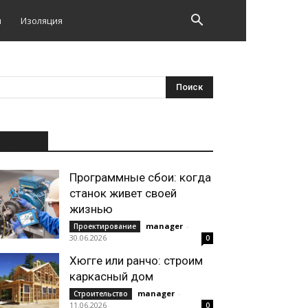
и
Изоляция
НОВОЕ
Программные сбои: когда
станок живет своей
жизнью
manager
-
Проектирование
30.06.2026
0
Хюгге или ранчо: строим
каркасный дом
manager
-
Строительство
11.06.2026
0