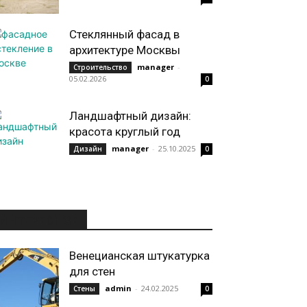
Стеклянный фасад в
архитектуре Москвы
manager
-
Строительство
05.02.2026
0
Ландшафтный дизайн:
красота круглый год
manager
-
25.10.2025
Дизайн
0
ИНТЕРЕСНОЕ
Венецианская штукатурка
для стен
admin
-
24.02.2025
Стены
0