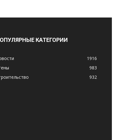
ОПУЛЯРНЫЕ КАТЕГОРИИ
овости
1916
тены
983
троительство
932