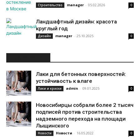
manager
-
05.02.2026
Строительство
0
Ландшафтный дизайн: красота
круглый год
manager
-
25.10.2025
Дизайн
0
ИНТЕРЕСНОЕ
Лаки для бетонных поверхностей:
устойчивость к влаге
admin
-
09.01.2025
Лаки и краски
0
Новосибирцы собрали более 2 тысяч
подписей против строительства
надземного перехода на площади
Лыщинского
Новости
-
16.05.2022
Новости
0