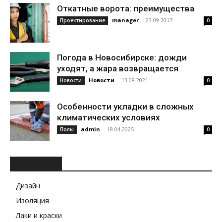
Откатные ворота: преимущества
manager
-
23.09.2017
Проектирование
0
Погода в Новосибирске: дожди
уходят, а жара возвращается
Новости
-
13.08.2021
Новости
0
Особенности укладки в сложных
климатических условиях
admin
-
18.04.2025
Полы
0
РУБРИКИ
Дизайн
Изоляция
Лаки и краски