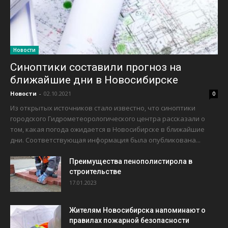
Новости
Синоптики составили прогноз на
ближайшие дни в Новосибирске
Новости
-
02.10.2021
0
Из открытых источников стало известно, что синоптики
городского Гидрометеорологического центра рассказали о
том, какая погода ожидается в Новосибирске в ближайшие
дни. Соответствующая информация была опубликована...
Преимущества пенополистирола в
строительстве
17.01.2023
Жителям Новосибирска напоминают о
правилах пожарной безопасности