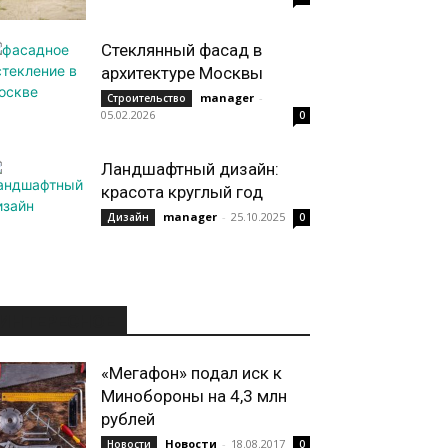
Стеклянный фасад в
архитектуре Москвы
manager
-
Строительство
05.02.2026
0
Ландшафтный дизайн:
красота круглый год
manager
-
25.10.2025
Дизайн
0
ИНТЕРЕСНОЕ
«Мегафон» подал иск к
Минобороны на 4,3 млн
рублей
Новости
-
18.08.2017
Новости
0