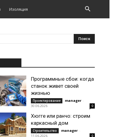
и
Изоляция
НОВОЕ
Программные сбои: когда
станок живет своей
жизнью
manager
-
Проектирование
30.06.2026
0
Хюгге или ранчо: строим
каркасный дом
manager
-
Строительство
11.06.2026
0