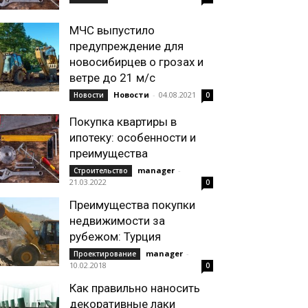
МЧС выпустило
предупреждение для
новосибирцев о грозах и
ветре до 21 м/с
Новости
-
04.08.2021
Новости
0
Покупка квартиры в
ипотеку: особенности и
преимущества
manager
-
Строительство
21.03.2022
0
Преимущества покупки
недвижимости за
рубежом: Турция
manager
-
Проектирование
10.02.2018
0
Как правильно наносить
декоративные лаки