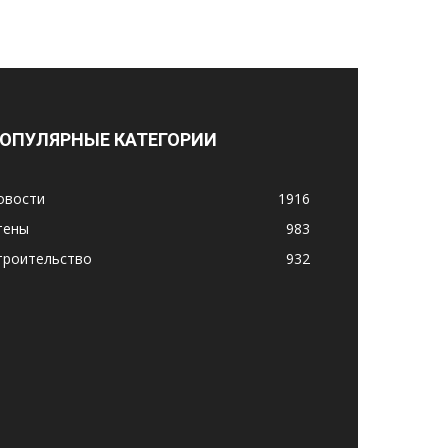
ОПУЛЯРНЫЕ КАТЕГОРИИ
овости
1916
тены
983
троительство
932