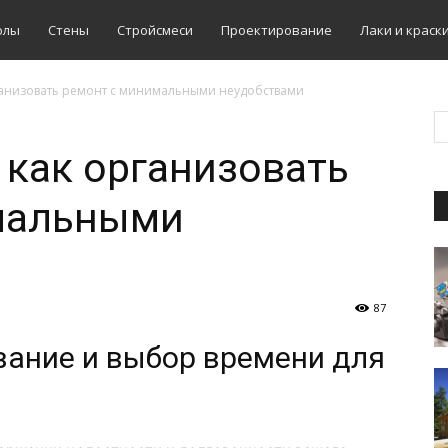
олы
Стены
Стройсмеси
Проектирование
Лаки и краск
ганизовать ремонт с минимальными неудобствами
 как организовать
мальными
87
вание и выбор времени для