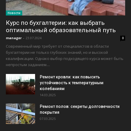
Новости
Курс по бухгалтерии: как выбрать
оптимальный образовательный путь
manager
-
23.07.2024
0
Современный мир требует от специалистов в области
бухгалтерии не только глубоких знаний, но и высокой
квалификации. Однако выбор подходящего курса может быть
непростым заданием....
Ремонт кровли: как повысить
устойчивость к температурным
колебаниям
14.03.2025
Ремонт полов: секреты долговечности
покрытия
07.03.2025