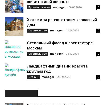
живет своей жизнью
manager
-
30.06.2026
Проектирование
0
Хюгге или ранчо: строим каркасный
дом
manager
-
11.06.2026
Строительство
0
Стеклянный фасад в архитектуре
Москвы
manager
-
05.02.2026
Строительство
0
Ландшафтный дизайн: красота
круглый год
manager
-
25.10.2025
Дизайн
0
ИНТЕРЕСНОЕ