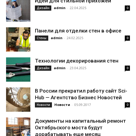
Идеи для стильной прихожей
admin
-
22.04.2025
Дизайн
0
Панели для отделки стен в офисе
admin
-
24.02.2025
Стены
0
Технологии декорирования стен
admin
-
23.04.2025
Дизайн
0
В России прекратил работу сайт Sci-
Hub — Агентство Бизнес Новостей
Новости
-
05.09.2017
Новости
0
Документы на капитальный ремонт
Октябрьского моста будут
дорабатывать еще месяц