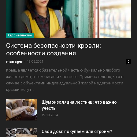
Строительство
Система безопасности кровли:
особенности создания
manager
-
19.06.2021
0
Крыша является обязательной частью буквально любого
жилого дома, в том числе и частного. Примечательно, что в
случае с объектами индивидуальной жилой недвижимости
крыши могут...
Шумоизоляция лестниц: что важно
учесть
19.10.2024
Свой дом: покупаем или строим?