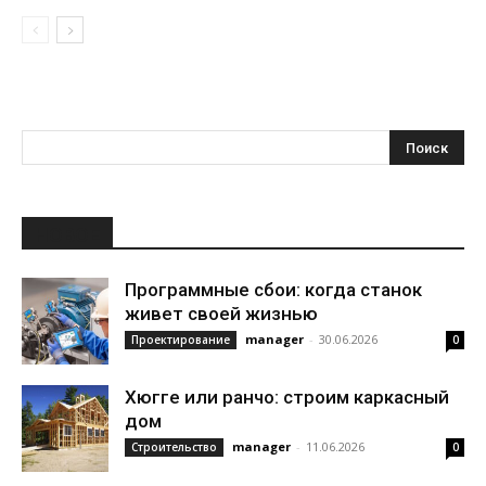
НОВОЕ
Программные сбои: когда станок
живет своей жизнью
manager
-
30.06.2026
Проектирование
0
Хюгге или ранчо: строим каркасный
дом
manager
-
11.06.2026
Строительство
0