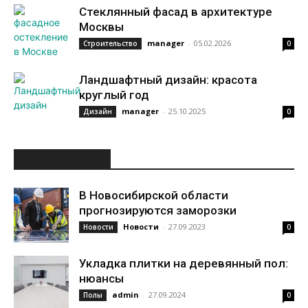
Стеклянный фасад в архитектуре
Москвы
manager
-
05.02.2026
Строительство
0
Ландшафтный дизайн: красота
круглый год
manager
-
25.10.2025
Дизайн
0
ИНТЕРЕСНОЕ
В Новосибирской области
прогнозируются заморозки
Новости
-
27.09.2023
Новости
0
Укладка плитки на деревянный пол:
нюансы
admin
-
27.09.2024
Полы
0