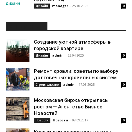
manager
-
25.10.2025
Дизайн
0
ИНТЕРЕСНОЕ
Создание уютной атмосферы в
городской квартире
admin
-
23.04.2025
Дизайн
0
Ремонт кровли: советы по выбору
долговечных кровельных систем
admin
-
17.03.2025
Строительство
0
Московская биржа открылась
ростом — Агентство Бизнес
Новостей
Новости
-
08.09.2017
Новости
0
Краски для декоративных стен