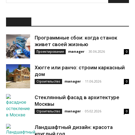
НОВОЕ
Программные сбои: когда станок
живет своей жизнью
manager
-
30.06.2026
Проектирование
0
Хюгге или ранчо: строим каркасный
дом
manager
-
11.06.2026
Строительство
0
Стеклянный фасад в архитектуре
Москвы
manager
-
05.02.2026
Строительство
0
Ландшафтный дизайн: красота
круглый год