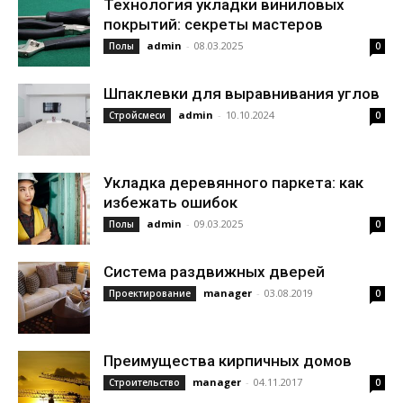
Технология укладки виниловых
покрытий: секреты мастеров
admin
-
08.03.2025
Полы
0
Шпаклевки для выравнивания углов
admin
-
10.10.2024
Стройсмеси
0
Укладка деревянного паркета: как
избежать ошибок
admin
-
09.03.2025
Полы
0
Система раздвижных дверей
manager
-
03.08.2019
Проектирование
0
Преимущества кирпичных домов
manager
-
04.11.2017
Строительство
0