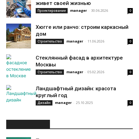
живет своей жизнью
manager
-
30.06.2026
Проектирование
0
Хюгге или ранчо: строим каркасный
дом
manager
-
11.06.2026
Строительство
0
Стеклянный фасад в архитектуре
Москвы
manager
-
05.02.2026
Строительство
0
Ландшафтный дизайн: красота
круглый год
manager
-
25.10.2025
Дизайн
0
ИНТЕРЕСНОЕ