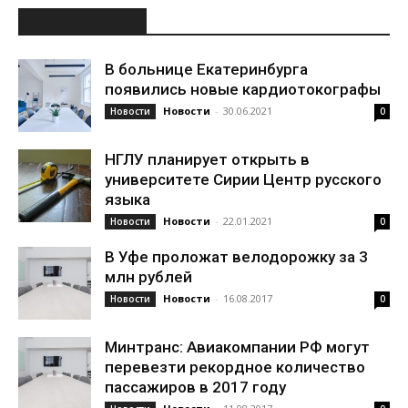
ИНТЕРЕСНОЕ
В больнице Екатеринбурга
появились новые кардиотокографы
Новости
-
30.06.2021
Новости
0
НГЛУ планирует открыть в
университете Сирии Центр русского
языка
Новости
-
22.01.2021
Новости
0
В Уфе проложат велодорожку за 3
млн рублей
Новости
-
16.08.2017
Новости
0
Минтранс: Авиакомпании РФ могут
перевезти рекордное количество
пассажиров в 2017 году