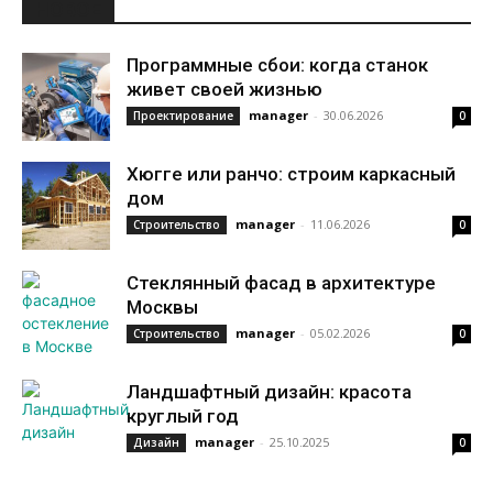
НОВОЕ
Программные сбои: когда станок
живет своей жизнью
manager
-
30.06.2026
Проектирование
0
Хюгге или ранчо: строим каркасный
дом
manager
-
11.06.2026
Строительство
0
Стеклянный фасад в архитектуре
Москвы
manager
-
05.02.2026
Строительство
0
Ландшафтный дизайн: красота
круглый год
manager
-
25.10.2025
Дизайн
0