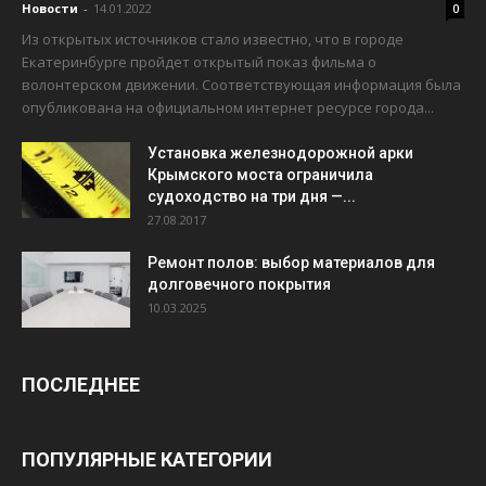
Новости
-
14.01.2022
0
Из открытых источников стало известно, что в городе
Екатеринбурге пройдет открытый показ фильма о
волонтерском движении. Соответствующая информация была
опубликована на официальном интернет ресурсе города...
Установка железнодорожной арки
Крымского моста ограничила
судоходство на три дня —...
27.08.2017
Ремонт полов: выбор материалов для
долговечного покрытия
10.03.2025
ПОСЛЕДНЕЕ
ПОПУЛЯРНЫЕ КАТЕГОРИИ