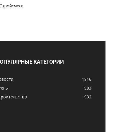
Стройсмеси
ОПУЛЯРНЫЕ КАТЕГОРИИ
овости
1916
тены
983
троительство
932