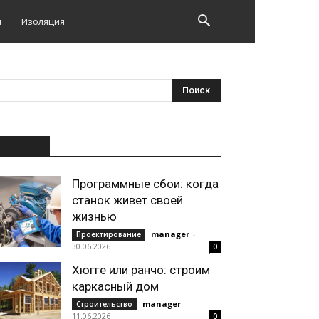
и
Изоляция
НОВОЕ
Программные сбои: когда
станок живет своей
жизнью
manager
-
Проектирование
30.06.2026
0
Хюгге или ранчо: строим
каркасный дом
manager
-
Строительство
11.06.2026
0