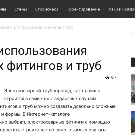
олы
Стены
Стройсмеси
Проектирование
Лаки и краск
вания электросварных фитингов и труб
использования
 фитингов и труб
516
Электросварной трубопровод, как правило,
строится в самых нестандартных случаях,
итингов и труб можно создавать довольно сложные
 и формы. В Интернет-каталоге
но выбрать электросварные фитинги с помощью
упростить строительство самого замысловатого