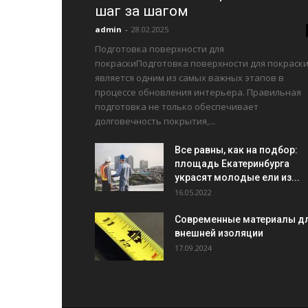
шаг за шагом
admin
-
28.02.2025
Подготовка поверхности для
покраскиПодготовка поверхности для покраск
является одним из самых важных этапов в
процессе обновления интерьера. Правильная
подготовка не только обеспечивает
долговечность покрытия,...
Все равны, как на подбор:
площадь Екатеринбурга
украсят молодые ели из...
16.05.2022
Современные материалы д
внешней изоляции
17.09.2024