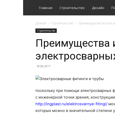
Главная
Строительство
Дизайн
П
Домой
Строительство
Преимущества использо
Строительство
Преимущества 
электросварных
18.08.2017
поскольку при помощи
электросварных ф
с инженерной точки зрения, конструкции
http://ingplast.ru/elektrosvarnye-fitingi/
мож
которых можно в значительной степени 