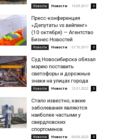
Новости
-
16.09.2017
Новости
0
Пресс-конференция
«Депутаты vs вейпинг»
(10 октября) — Агентство
Бизнес Новостей
Новости
-
07.10.2017
Новости
0
Суд Новосибирска обязал
мэрию поставить
светофоры и дорожные
знаки на улицах города
Новости
-
12.01.2022
Новости
0
Стало известно, какие
заболевания являются
наиболее частыми у
свердловских
спортсменов
Новости
-
04.09.2023
Новости
0