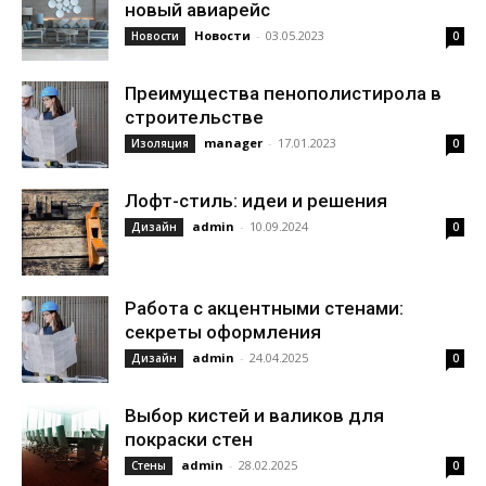
новый авиарейс
Новости
-
03.05.2023
Новости
0
Преимущества пенополистирола в
строительстве
manager
-
17.01.2023
Изоляция
0
Лофт-стиль: идеи и решения
admin
-
10.09.2024
Дизайн
0
Работа с акцентными стенами:
секреты оформления
admin
-
24.04.2025
Дизайн
0
Выбор кистей и валиков для
покраски стен
admin
-
28.02.2025
Стены
0