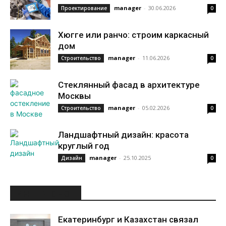
manager
-
30.06.2026
Проектирование
0
Хюгге или ранчо: строим каркасный
дом
manager
-
11.06.2026
Строительство
0
Стеклянный фасад в архитектуре
Москвы
manager
-
05.02.2026
Строительство
0
Ландшафтный дизайн: красота
круглый год
manager
-
25.10.2025
Дизайн
0
ИНТЕРЕСНОЕ
Екатеринбург и Казахстан связал