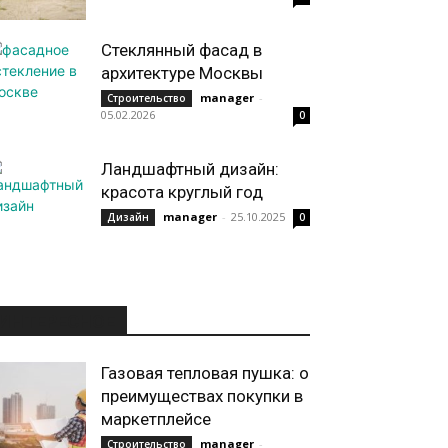
Стеклянный фасад в
архитектуре Москвы
manager
-
Строительство
05.02.2026
0
Ландшафтный дизайн:
красота круглый год
manager
-
25.10.2025
Дизайн
0
ИНТЕРЕСНОЕ
Газовая тепловая пушка: о
преимуществах покупки в
маркетплейсе
manager
-
Строительство