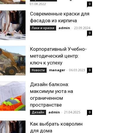
01.08.2022
0
Современные краски для
фасадов из кирпича
admin
-
23.09.2024
Лаки и краски
0
Корпоративный Учебно-
методический центр:
ключ к успеху
manager
-
06.03.2023
Новости
0
Дизайн балкона:
максимум уюта на
ограниченном
пространстве
admin
-
21.04.2025
Дизайн
0
Как выбрать ковролин
для дома