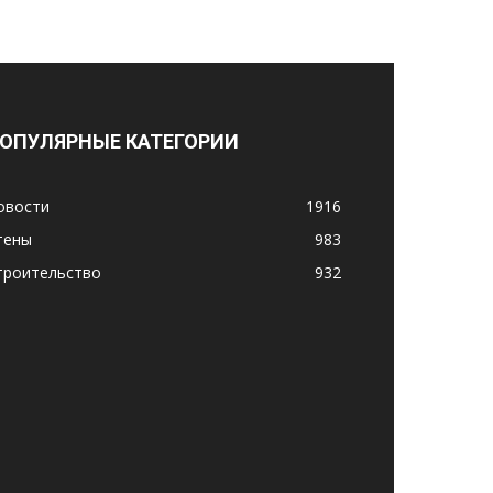
ОПУЛЯРНЫЕ КАТЕГОРИИ
овости
1916
тены
983
троительство
932