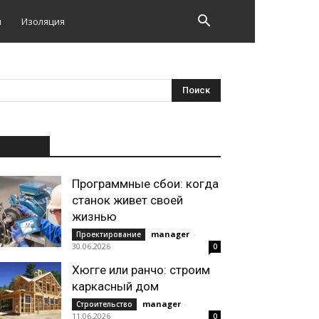
и
Изоляция
НОВОЕ
Программные сбои: когда
станок живет своей
жизнью
manager
-
Проектирование
30.06.2026
0
Хюгге или ранчо: строим
каркасный дом
manager
-
Строительство
11.06.2026
0