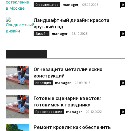
manager
-
05.02.2026
Строительство
0
Ландшафтный дизайн: красота
круглый год
manager
-
25.10.2025
Дизайн
0
ИНТЕРЕСНОЕ
Огнезащита металлических
конструкций
manager
-
22.09.2018
Изоляция
0
Готовые сценарии квестов:
готовимся к празднику
manager
-
02.12.2022
Проектирование
0
Ремонт кровли: как обеспечить