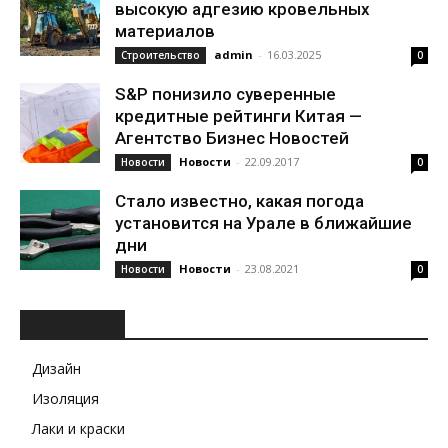
высокую адгезию кровельных
материалов
admin
-
16.03.2025
Строительство
0
S&P понизило суверенные
кредитные рейтинги Китая —
Агентство Бизнес Новостей
Новости
-
22.09.2017
Новости
0
Стало известно, какая погода
установится на Урале в ближайшие
дни
Новости
-
23.08.2021
Новости
0
РУБРИКИ
Дизайн
Изоляция
Лаки и краски