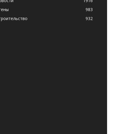
овости
1916
тены
983
троительство
932