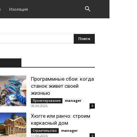
и
Изоляция
НОВОЕ
Программные сбои: когда
станок живет своей
жизнью
manager
-
Проектирование
30.06.2026
0
Хюгге или ранчо: строим
каркасный дом
manager
-
Строительство
11.06.2026
0