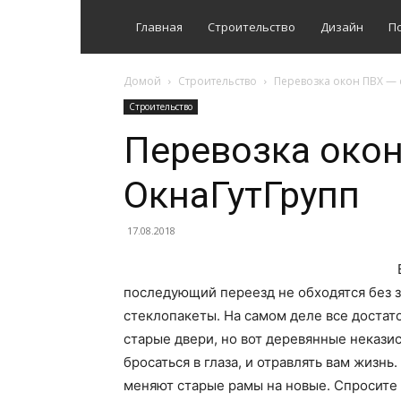
Главная
Строительство
Дизайн
П
Домой
Строительство
Перевозка окон ПВХ — 
Строительство
Перевозка окон
ОкнаГутГрупп
17.08.2018
последующий переезд не обходятся без 
стеклопакеты. На самом деле все достат
старые двери, но вот деревянные некази
бросаться в глаза, и отравлять вам жизнь
меняют старые рамы на новые. Спросите