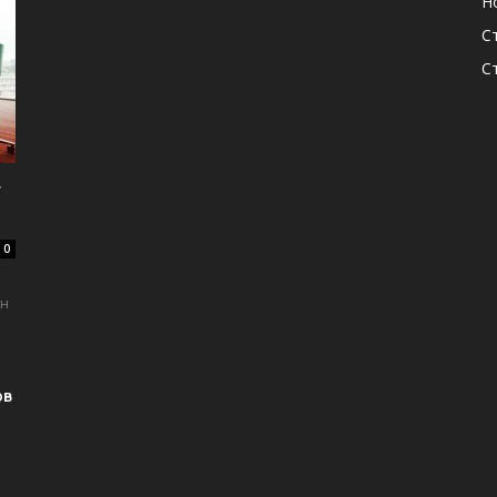
Н
С
С
т
0
ен
ов