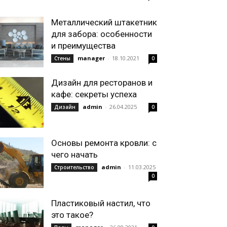
Металлический штакетник
для забора: особенности
и преимущества
manager
-
18.10.2021
Стены
0
Дизайн для ресторанов и
кафе: секреты успеха
admin
-
26.04.2025
Дизайн
0
Основы ремонта кровли: с
чего начать
admin
-
11.03.2025
Строительство
0
Пластиковый настил, что
это такое?