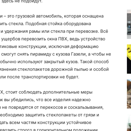
 здесь не подойдут.
 – это грузовой автомобиль, которая оснащена
ить стекла. Подобная стойка оборудована
и удержания рамы или стекла при перевозке. Всё
з ущербов перевозить окна ПВХ, ведь устройство
стиковые конструкции, исключая деформацию
 смогут снять пирамиду с кузова Газели, а чтобы не
 обычно используют закрытый кузов. Такой способ
рязнения стеклопакетов дорожной пылью и особой
ыли после транспортировки не будет.
ВХ, стоит соблюдать дополнительные меры
к вы убедились, что все изделия надежно
не повредятся от перекосов и соскальзывания,
Необходимо защитить стеклопакеты от грязи и
дать всем частям конструкции устойчивое
евозить строго в горизонтальном положении,