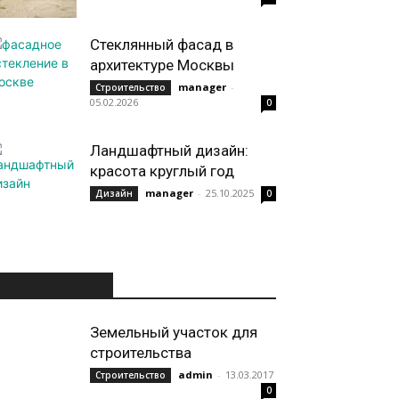
Стеклянный фасад в
архитектуре Москвы
manager
-
Строительство
05.02.2026
0
Ландшафтный дизайн:
красота круглый год
manager
-
25.10.2025
Дизайн
0
ИНТЕРЕСНОЕ
Земельный участок для
строительства
admin
-
13.03.2017
Строительство
0