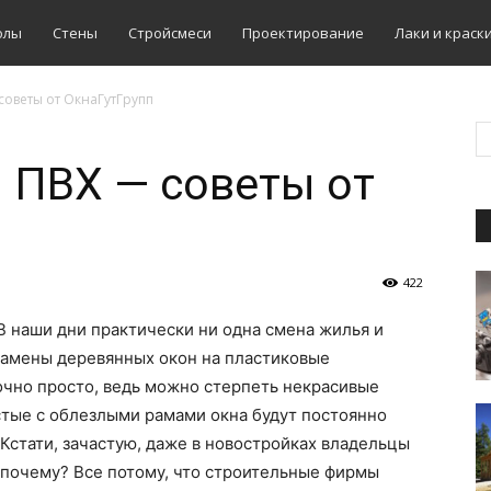
олы
Стены
Стройсмеси
Проектирование
Лаки и краск
советы от ОкнаГутГрупп
 ПВХ — советы от
422
В наши дни практически ни одна смена жилья и
замены деревянных окон на пластиковые
очно просто, ведь можно стерпеть некрасивые
стые с облезлыми рамами окна будут постоянно
. Кстати, зачастую, даже в новостройках владельцы
 почему? Все потому, что строительные фирмы