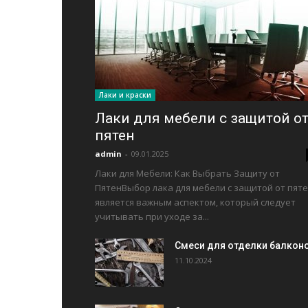
Лаки и краски
Лаки для мебели с защитой о
пятен
admin
-
09.01.2025
Лаки для Мебели: Как Выбрать Защиту от
ПятенВыбор лака для мебели с защитой от пят
является важным аспектом, который следует
учитывать при уходе за...
Смеси для отделки балкон
11.10.2024