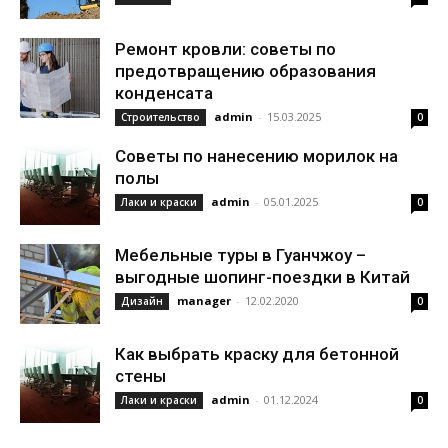
Ремонт кровли: советы по
предотвращению образования
конденсата
admin
-
15.03.2025
Строительство
0
Советы по нанесению морилок на
полы
admin
-
05.01.2025
Лаки и краски
0
Мебельные туры в Гуанчжоу –
выгодные шопинг-поездки в Китай
manager
-
12.02.2020
Дизайн
0
Как выбрать краску для бетонной
стены
admin
-
01.12.2024
Лаки и краски
0