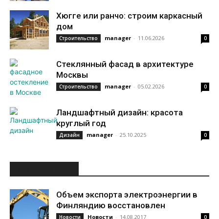
Хюгге или ранчо: строим каркасный
дом
manager
-
11.06.2026
Строительство
0
Стеклянный фасад в архитектуре
Москвы
manager
-
05.02.2026
Строительство
0
Ландшафтный дизайн: красота
круглый год
manager
-
25.10.2025
Дизайн
0
ИНТЕРЕСНОЕ
Объем экспорта электроэнергии в
Финляндию восстановлен
Новости
-
14.08.2017
Новости
0