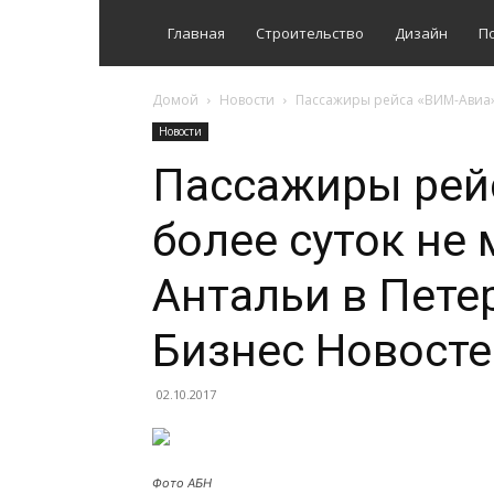
Главная
Строительство
Дизайн
П
Домой
Новости
Пассажиры рейса «ВИМ-Авиа» б
Новости
Пассажиры рей
более суток не 
Антальи в Пете
Бизнес Новосте
02.10.2017
Фото АБН