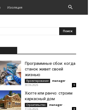
и
Изоляция
НОВОЕ
Программные сбои: когда
станок живет своей
жизнью
manager
-
Проектирование
30.06.2026
0
Хюгге или ранчо: строим
каркасный дом
manager
-
Строительство
11.06.2026
0