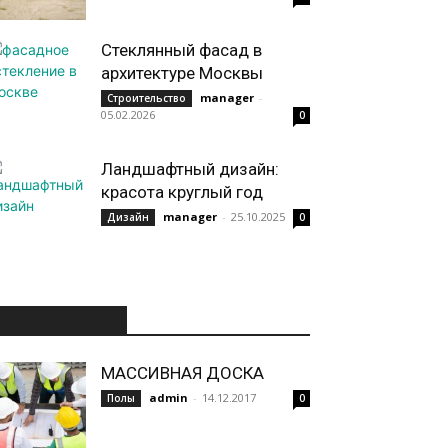
Стеклянный фасад в
архитектуре Москвы
manager
-
Строительство
05.02.2026
0
Ландшафтный дизайн:
красота круглый год
manager
-
25.10.2025
Дизайн
0
ИНТЕРЕСНОЕ
МАССИВНАЯ ДОСКА
admin
-
14.12.2017
Полы
0