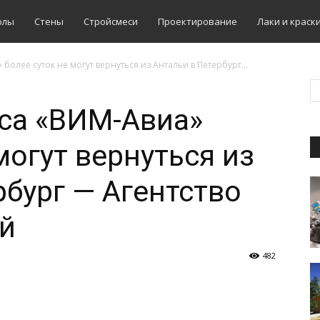
олы
Стены
Стройсмеси
Проектирование
Лаки и краск
олее суток не могут вернуться из Антальи в Петербург...
са «ВИМ-Авиа»
могут вернуться из
рбург — Агентство
й
482