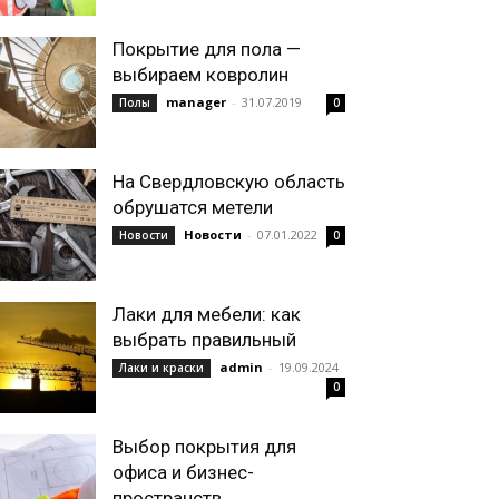
Покрытие для пола —
выбираем ковролин
manager
-
31.07.2019
Полы
0
На Свердловскую область
обрушатся метели
Новости
-
07.01.2022
Новости
0
Лаки для мебели: как
выбрать правильный
admin
-
19.09.2024
Лаки и краски
0
Выбор покрытия для
офиса и бизнес-
пространств