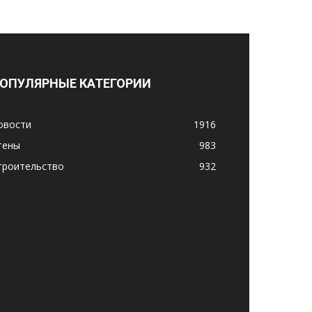
ОПУЛЯРНЫЕ КАТЕГОРИИ
овости
1916
тены
983
троительство
932