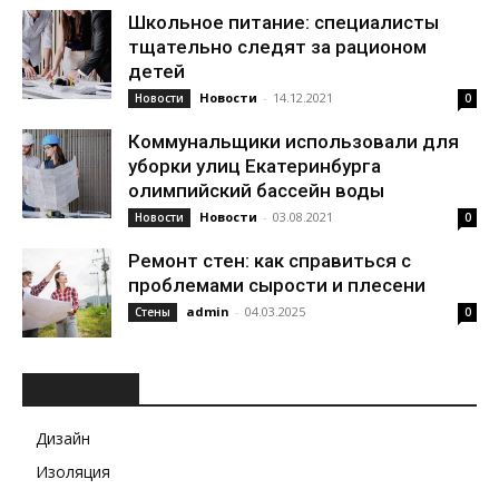
Школьное питание: специалисты
тщательно следят за рационом
детей
Новости
-
14.12.2021
Новости
0
Коммунальщики использовали для
уборки улиц Екатеринбурга
олимпийский бассейн воды
Новости
-
03.08.2021
Новости
0
Ремонт стен: как справиться с
проблемами сырости и плесени
admin
-
04.03.2025
Стены
0
РУБРИКИ
Дизайн
Изоляция