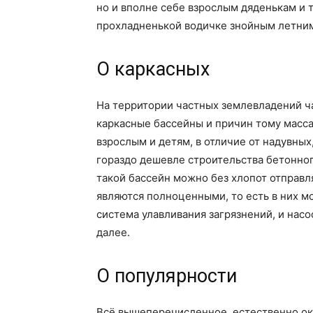
но и вполне себе взрослым дяденькам и 
прохладненькой водичке знойным летни
О каркасных
На территории частных землевладений ч
каркасные бассейны и причин тому масса
взрослым и детям, в отличие от надувных
гораздо дешевле строительства бетонног
такой бассейн можно без хлопот отправля
являются полноценными, то есть в них м
система улавливания загрязнений, и насо
далее.
О популярности
Всё вышеперечисленное, естественно ок