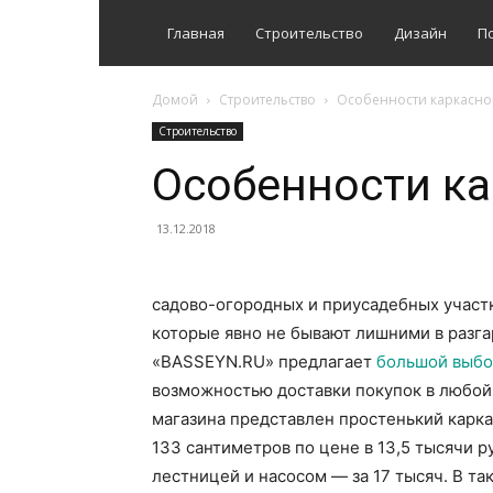
Главная
Строительство
Дизайн
П
Домой
Строительство
Особенности каркасно
Строительство
Особенности ка
13.12.2018
садово-огородных и приусадебных участк
которые явно не бывают лишними в разга
«BASSEYN.RU» предлагает
большой выб
возможностью доставки покупок в любой р
магазина представлен простенький карка
133 сантиметров по цене в 13,5 тысячи ру
лестницей и насосом — за 17 тысяч. В та