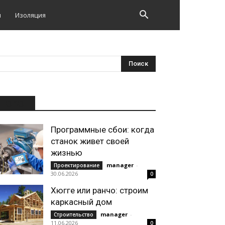
и
Изоляция
НОВОЕ
Программные сбои: когда
станок живет своей
жизнью
manager
-
Проектирование
30.06.2026
0
Хюгге или ранчо: строим
каркасный дом
manager
-
Строительство
11.06.2026
0