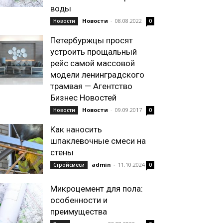
воды
Новости
-
08.08.2022
Новости
0
Петербуржцы просят
устроить прощальный
рейс самой массовой
модели ленинградского
трамвая — Агентство
Бизнес Новостей
Новости
-
09.09.2017
Новости
0
Как наносить
шпаклевочные смеси на
стены
admin
-
11.10.2024
Стройсмеси
0
Микроцемент для пола:
особенности и
преимущества