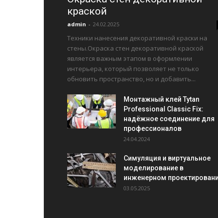
краской
admin
-
24.02.2025
Техники нанесения декоративной краски на
стены.Окраска стен декоративной краской
является важным этапом в оформлении
интерьера, который позволяет не только
обновить пространство, но и добавить...
Монтажный клей Tytan
Professional Classic Fix:
надёжное соединение для
профессионалов
24.04.2024
Симуляция и виртуальное
моделирование в
инженерном проектирован
03.05.2025