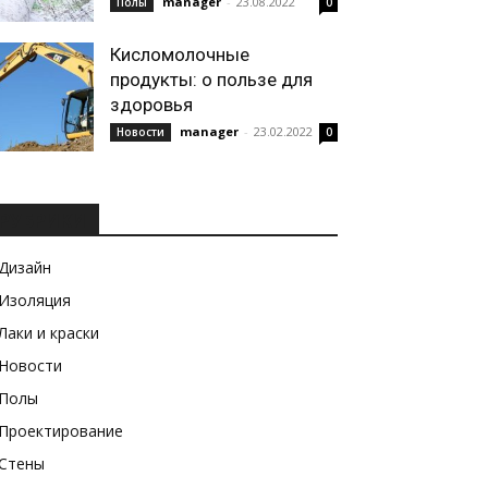
manager
-
23.08.2022
Полы
0
Кисломолочные
продукты: о пользе для
здоровья
manager
-
23.02.2022
Новости
0
РУБРИКИ
Дизайн
Изоляция
Лаки и краски
Новости
Полы
Проектирование
Стены