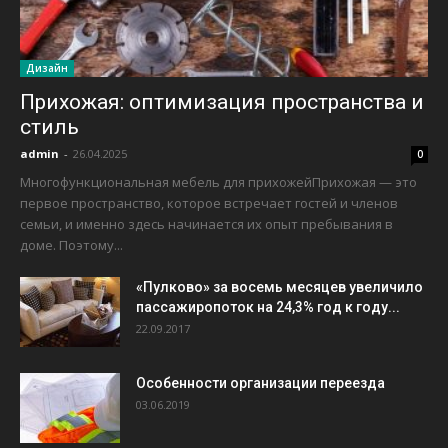
Дизайн
Прихожая: оптимизация пространства и
стиль
admin
-
26.04.2025
0
Многофункциональная мебель для прихожейПрихожая — это
первое пространство, которое встречает гостей и членов
семьи, и именно здесь начинается их опыт пребывания в
доме. Поэтому...
«Пулково» за восемь месяцев увеличило
пассажиропоток на 24,3% год к году...
22.09.2017
Особенности организации переезда
03.06.2019