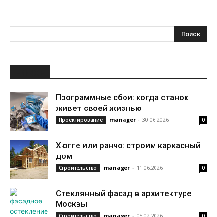
НОВОЕ
Программные сбои: когда станок
живет своей жизнью
manager
-
30.06.2026
Проектирование
0
Хюгге или ранчо: строим каркасный
дом
manager
-
11.06.2026
Строительство
0
Стеклянный фасад в архитектуре
Москвы
manager
-
05.02.2026
Строительство
0