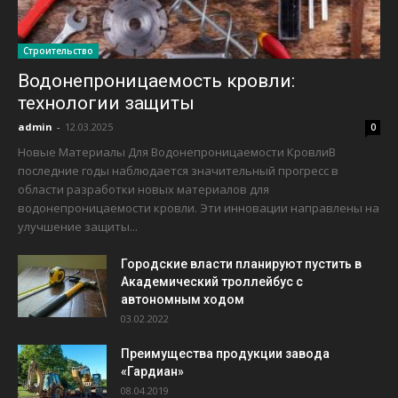
Строительство
Водонепроницаемость кровли:
технологии защиты
admin
-
12.03.2025
0
Новые Материалы Для Водонепроницаемости КровлиВ
последние годы наблюдается значительный прогресс в
области разработки новых материалов для
водонепроницаемости кровли. Эти инновации направлены на
улучшение защиты...
Городские власти планируют пустить в
Академический троллейбус с
автономным ходом
03.02.2022
Преимущества продукции завода
«Гардиан»
08.04.2019