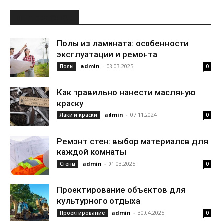
ИНТЕРЕСНОЕ
Полы из ламината: особенности
эксплуатации и ремонта
admin
-
08.03.2025
Полы
0
Как правильно нанести масляную
краску
admin
-
07.11.2024
Лаки и краски
0
Ремонт стен: выбор материалов для
каждой комнаты
admin
-
01.03.2025
Стены
0
Проектирование объектов для
культурного отдыха
admin
-
30.04.2025
Проектирование
0