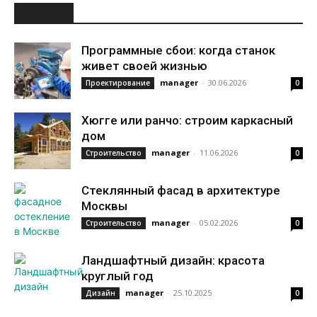
НОВОЕ
Программные сбои: когда станок
живет своей жизнью
manager
-
30.06.2026
Проектирование
0
Хюгге или ранчо: строим каркасный
дом
manager
-
11.06.2026
Строительство
0
Стеклянный фасад в архитектуре
Москвы
manager
-
05.02.2026
Строительство
0
Ландшафтный дизайн: красота
круглый год
manager
-
25.10.2025
Дизайн
0