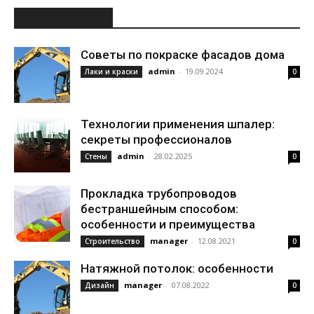
ИНТЕРЕСНОЕ
Советы по покраске фасадов дома
admin
-
19.09.2024
Лаки и краски
0
Технологии применения шпалер:
секреты профессионалов
admin
-
28.02.2025
Стены
0
Прокладка трубопроводов
бестраншейным способом:
особенности и преимущества
manager
-
12.08.2021
Строительство
0
Натяжной потолок: особенности
manager
-
07.08.2022
Дизайн
0