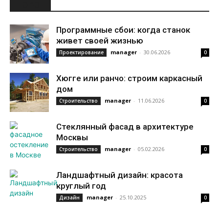
НОВОЕ
Программные сбои: когда станок
живет своей жизнью
manager
-
30.06.2026
Проектирование
0
Хюгге или ранчо: строим каркасный
дом
manager
-
11.06.2026
Строительство
0
Стеклянный фасад в архитектуре
Москвы
manager
-
05.02.2026
Строительство
0
Ландшафтный дизайн: красота
круглый год
manager
-
25.10.2025
Дизайн
0