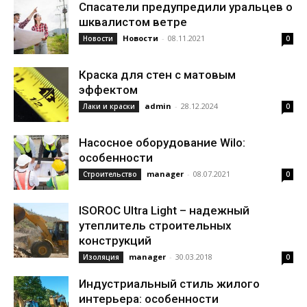
Спасатели предупредили уральцев о
шквалистом ветре
Новости
-
08.11.2021
Новости
0
Краска для стен с матовым
эффектом
admin
-
28.12.2024
Лаки и краски
0
Насосное оборудование Wilo:
особенности
manager
-
08.07.2021
Строительство
0
ISOROC Ultra Light – надежный
утеплитель строительных
конструкций
manager
-
30.03.2018
Изоляция
0
Индустриальный стиль жилого
интерьера: особенности