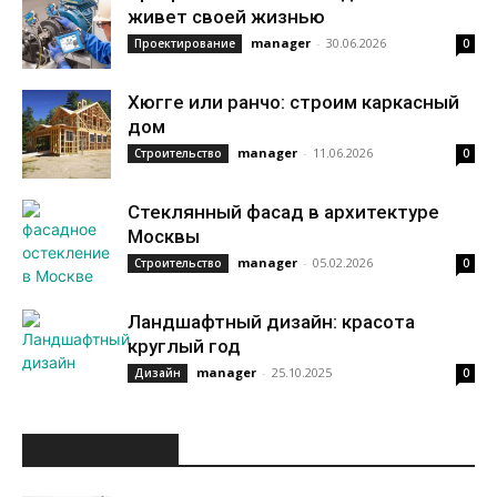
живет своей жизнью
manager
-
30.06.2026
Проектирование
0
Хюгге или ранчо: строим каркасный
дом
manager
-
11.06.2026
Строительство
0
Стеклянный фасад в архитектуре
Москвы
manager
-
05.02.2026
Строительство
0
Ландшафтный дизайн: красота
круглый год
manager
-
25.10.2025
Дизайн
0
ИНТЕРЕСНОЕ