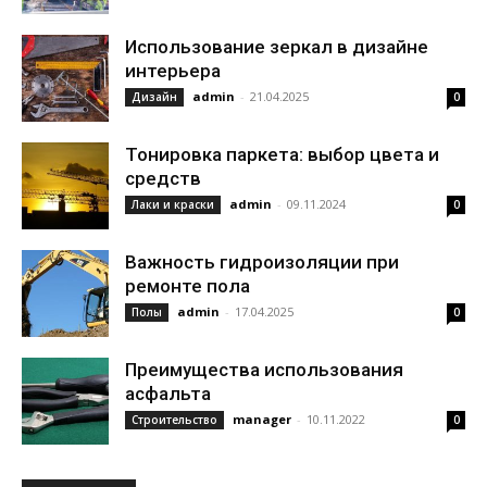
Использование зеркал в дизайне
интерьера
admin
-
21.04.2025
Дизайн
0
Тонировка паркета: выбор цвета и
средств
admin
-
09.11.2024
Лаки и краски
0
Важность гидроизоляции при
ремонте пола
admin
-
17.04.2025
Полы
0
Преимущества использования
асфальта
manager
-
10.11.2022
Строительство
0