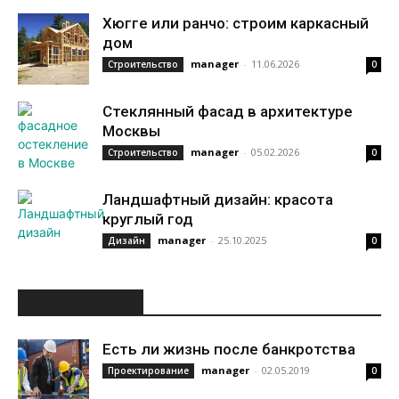
Хюгге или ранчо: строим каркасный
дом
manager
-
11.06.2026
Строительство
0
Стеклянный фасад в архитектуре
Москвы
manager
-
05.02.2026
Строительство
0
Ландшафтный дизайн: красота
круглый год
manager
-
25.10.2025
Дизайн
0
ИНТЕРЕСНОЕ
Есть ли жизнь после банкротства
manager
-
02.05.2019
Проектирование
0