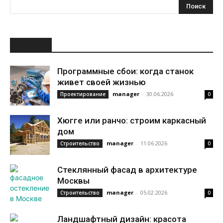
НОВОЕ
Программные сбои: когда станок
живет своей жизнью
manager
-
30.06.2026
Проектирование
0
Хюгге или ранчо: строим каркасный
дом
manager
-
11.06.2026
Строительство
0
Стеклянный фасад в архитектуре
Москвы
manager
-
05.02.2026
Строительство
0
Ландшафтный дизайн: красота