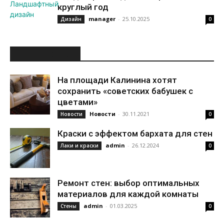
круглый год
manager
-
25.10.2025
Дизайн
0
ИНТЕРЕСНОЕ
На площади Калинина хотят
сохранить «cоветских бабушек с
цветами»
Новости
-
30.11.2021
Новости
0
Краски с эффектом бархата для стен
admin
-
26.12.2024
Лаки и краски
0
Ремонт стен: выбор оптимальных
материалов для каждой комнаты
admin
-
01.03.2025
Стены
0