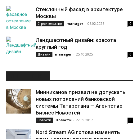
Стеклянный фасад в архитектуре
Москвы
manager
-
05.02.2026
Строительство
0
Ландшафтный дизайн: красота
круглый год
manager
-
25.10.2025
Дизайн
0
ИНТЕРЕСНОЕ
Минниханов призвал не допускать
новых потрясений банковской
системы Татарстана — Агентство
Бизнес Новостей
Новости
-
22.09.2017
Новости
0
Nord Stream AG готова изменять