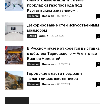
суммы компенсации в случае
прокладки газопровода под
Кургальским заказником...
Новости
-
07.10.2017
Новости
0
Декорирование стен искусственным
мрамором
admin
-
23.02.2025
Стены
0
В Русском музее откроется выставка
к юбилею Тарковского — Агентство
Бизнес Новостей
Новости
-
19.09.2017
Новости
0
Городские власти поздравят
талантливых школьников
Новости
-
08.12.2021
Новости
0
РУБРИКИ