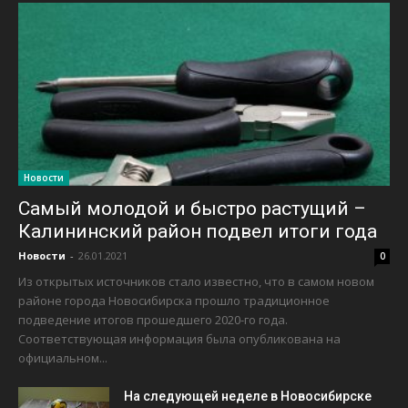
Новости
Самый молодой и быстро растущий –
Калининский район подвел итоги года
Новости
-
26.01.2021
0
Из открытых источников стало известно, что в самом новом
районе города Новосибирска прошло традиционное
подведение итогов прошедшего 2020-го года.
Соответствующая информация была опубликована на
официальном...
На следующей неделе в Новосибирске