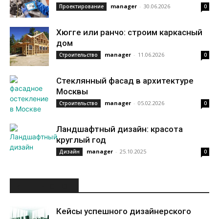
manager
-
30.06.2026
Проектирование
0
Хюгге или ранчо: строим каркасный
дом
manager
-
11.06.2026
Строительство
0
Стеклянный фасад в архитектуре
Москвы
manager
-
05.02.2026
Строительство
0
Ландшафтный дизайн: красота
круглый год
manager
-
25.10.2025
Дизайн
0
ИНТЕРЕСНОЕ
Кейсы успешного дизайнерского