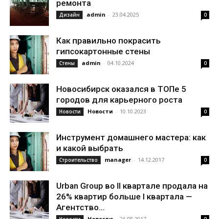
ремонта
admin
-
23.04.2025
Дизайн
0
Как правильно покрасить
гипсокартонные стены
admin
-
04.10.2024
Стены
0
Новосибирск оказался в ТОПе 5
городов для карьерного роста
Новости
-
10.10.2023
Новости
0
Инструмент домашнего мастера: как
и какой выбрать
manager
-
14.12.2017
Строительство
0
Urban Group во II квартале продала на
26% квартир больше I квартала —
Агентство...
Новости
-
26.08.2017