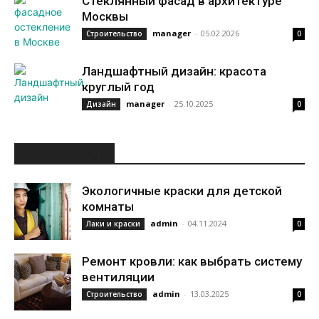
Стеклянный фасад в архитектуре
Москвы
manager
-
05.02.2026
Строительство
0
Ландшафтный дизайн: красота
круглый год
manager
-
25.10.2025
Дизайн
0
ИНТЕРЕСНОЕ
Экологичные краски для детской
комнаты
admin
-
04.11.2024
Лаки и краски
0
Ремонт кровли: как выбрать систему
вентиляции
admin
-
13.03.2025
Строительство
0