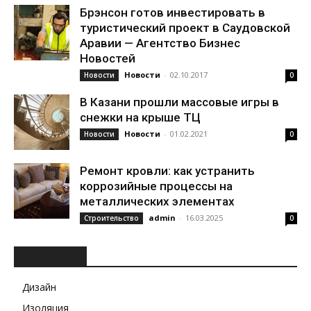
Брэнсон готов инвестировать в
туристический проект в Саудовской
Аравии — Агентство Бизнес
Новостей
Новости
-
02.10.2017
Новости
0
В Казани прошли массовые игры в
снежки на крыше ТЦ
Новости
-
01.02.2021
Новости
0
Ремонт кровли: как устранить
коррозийные процессы на
металлических элементах
admin
-
16.03.2025
Строительство
0
РУБРИКИ
Дизайн
Изоляция