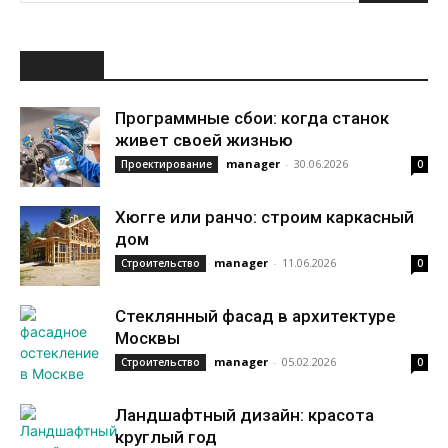
НОВОЕ
Программные сбои: когда станок
живет своей жизнью
manager
-
30.06.2026
Проектирование
0
Хюгге или ранчо: строим каркасный
дом
manager
-
11.06.2026
Строительство
0
Стеклянный фасад в архитектуре
Москвы
manager
-
05.02.2026
Строительство
0
Ландшафтный дизайн: красота
круглый год