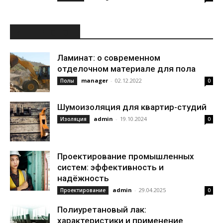
ИНТЕРЕСНОЕ
Ламинат: о современном
отделочном материале для пола
manager
-
02.12.2022
Полы
0
Шумоизоляция для квартир-студий
admin
-
19.10.2024
Изоляция
0
Проектирование промышленных
систем: эффективность и
надёжность
admin
-
29.04.2025
Проектирование
0
Полиуретановый лак:
характеристики и применение