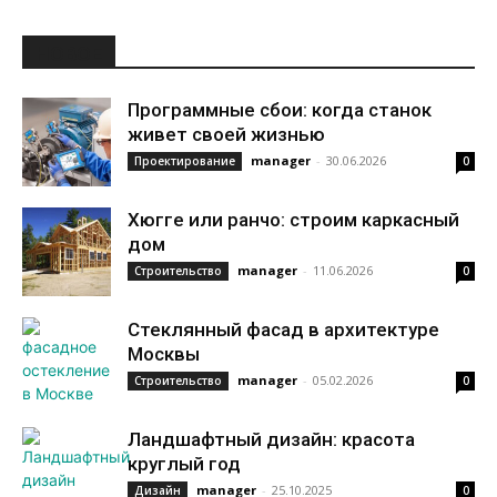
НОВОЕ
Программные сбои: когда станок
живет своей жизнью
manager
-
30.06.2026
Проектирование
0
Хюгге или ранчо: строим каркасный
дом
manager
-
11.06.2026
Строительство
0
Стеклянный фасад в архитектуре
Москвы
manager
-
05.02.2026
Строительство
0
Ландшафтный дизайн: красота
круглый год
manager
-
25.10.2025
Дизайн
0