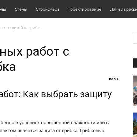
олы
Стены
Стройсмеси
Проектирование
Лаки и краск
т с защитой от грибка
ных работ с
бка
93
абот: Как выбрать защиту
обенно в условиях повышенной влажности или в
пектом является защита от грибка. Грибковые