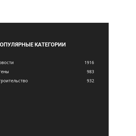
ОПУЛЯРНЫЕ КАТЕГОРИИ
овости
1916
тены
983
троительство
932