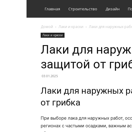
Главная
Строительство
Дизайн
П
Домой
Лаки и краски
Лаки для наружных рабо
Лаки и краски
Лаки для наруж
защитой от гри
03.01.2025
Лаки для наружных р
от грибка
При выборе лака для наружных работ, ос
регионах с частыми осадками, важным ас