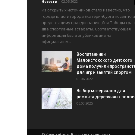
Новости
-
02.05.2022
Из открытых источников стало известно, что
городе власти города Екатеринбурга посвятили
предстоящему празднованию Дня Победы сраз
две спортивные эстафеты. Соответствующая
информация была опубликована на
официальном...
Воспитанники
Малоистокского детского
дома получили пространст
для игр и занятий спортом
06.06.2022
Выбор материалов для
ремонта деревянных полов
06.03.2025
© Копирайтинг. Все права защищены