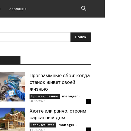
и
Изоляция
НОВОЕ
Программные сбои: когда
станок живет своей
жизнью
manager
-
Проектирование
30.06.2026
0
Хюгге или ранчо: строим
каркасный дом
manager
-
Строительство
11.06.2026
0