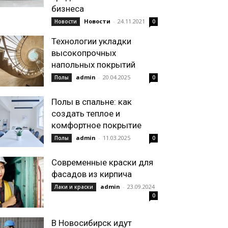
бизнеса
Новости
-
24.11.2021
Новости
0
Технологии укладки
высокопрочных
напольных покрытий
admin
-
20.04.2025
Полы
0
Полы в спальне: как
создать теплое и
комфортное покрытие
admin
-
11.03.2025
Полы
0
Современные краски для
фасадов из кирпича
admin
-
23.09.2024
Лаки и краски
0
В Новосибирск идут