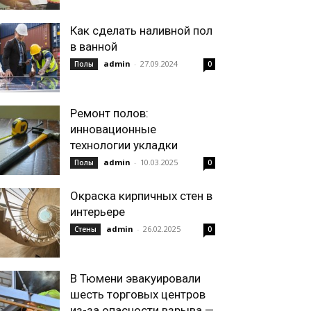
Как сделать наливной пол
в ванной
admin
-
27.09.2024
Полы
0
Ремонт полов:
инновационные
технологии укладки
admin
-
10.03.2025
Полы
0
Окраска кирпичных стен в
интерьере
admin
-
26.02.2025
Стены
0
В Тюмени эвакуировали
шесть торговых центров
из-за опасности взрыва —