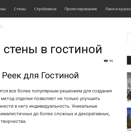
олы
Стены
Стройсмеси
Проектирование
Лаки и краск
ой
 стены в гостиной
96
Реек для Гостиной
ится все более популярным решением для создания
т метод отделки позволяет не только улучшить
внести в него индивидуальность. Уникальные
инималистичных до более сложных и декоративных,
 творчества.