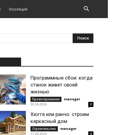
и
Изоляция
НОВОЕ
Программные сбои: когда
станок живет своей
жизнью
manager
-
Проектирование
30.06.2026
0
Хюгге или ранчо: строим
каркасный дом
manager
-
Строительство
11.06.2026
0