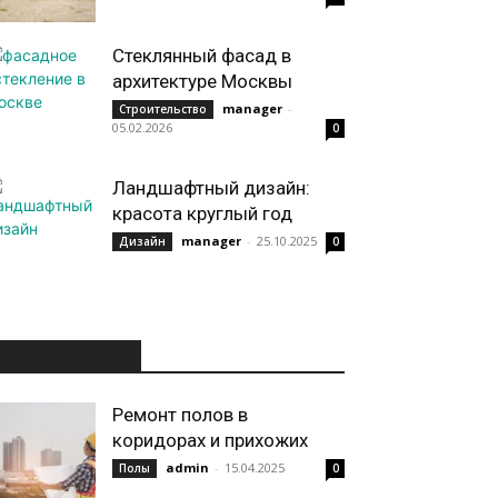
Стеклянный фасад в
архитектуре Москвы
manager
-
Строительство
05.02.2026
0
Ландшафтный дизайн:
красота круглый год
manager
-
25.10.2025
Дизайн
0
ИНТЕРЕСНОЕ
Ремонт полов в
коридорах и прихожих
admin
-
15.04.2025
Полы
0