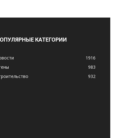
ОПУЛЯРНЫЕ КАТЕГОРИИ
овости
1916
тены
983
троительство
932