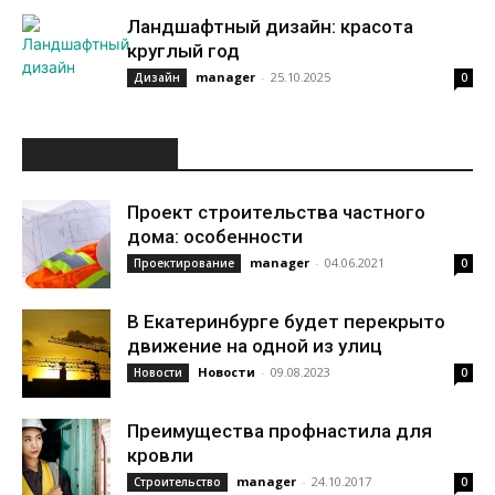
Ландшафтный дизайн: красота
круглый год
manager
-
25.10.2025
Дизайн
0
ИНТЕРЕСНОЕ
Проект строительства частного
дома: особенности
manager
-
04.06.2021
Проектирование
0
В Екатеринбурге будет перекрыто
движение на одной из улиц
Новости
-
09.08.2023
Новости
0
Преимущества профнастила для
кровли
manager
-
24.10.2017
Строительство
0