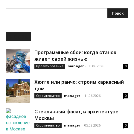
НОВОЕ
Программные сбои: когда станок
живет своей жизнью
manager
-
30.06.2026
Проектирование
0
Хюгге или ранчо: строим каркасный
дом
manager
-
11.06.2026
Строительство
0
Стеклянный фасад в архитектуре
Москвы
manager
-
05.02.2026
Строительство
0