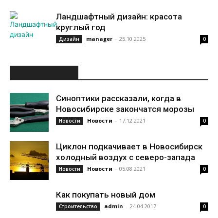
Ландшафтный дизайн: красота
круглый год
manager
-
25.10.2025
Дизайн
0
ИНТЕРЕСНОЕ
Синоптики рассказали, когда в
Новосибирске закончатся морозы
Новости
-
17.12.2021
Новости
0
Циклон подкачивает в Новосибирск
холодный воздух с северо-запада
Новости
-
05.08.2021
Новости
0
Как покупать новый дом
admin
-
24.04.2017
Строительство
0