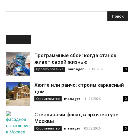
НОВОЕ
Программные сбои: когда станок
живет своей жизнью
manager
-
30.06.2026
Проектирование
0
Хюгге или ранчо: строим каркасный
дом
manager
-
11.06.2026
Строительство
0
Стеклянный фасад в архитектуре
Москвы
manager
-
05.02.2026
Строительство
0