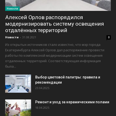
Новости
Алексей Орлов распорядился
модернизировать систему освещения
отдалённых территорий
Новости
-
31.08.2021
0
Из открытых источников стало известно, что мэр города
Екатеринбурга Алексей Орлов дал распоряжение провести
работы по комплексной модернизации систем освещения
отдаленных территорий. Соответствующая информация
была...
Выбор цветовой палитры: правила и
рекомендации
23.04.2025
Ремонт и уход за керамическими полами
18.04.2025