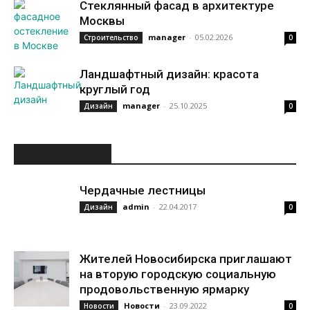
Стеклянный фасад в архитектуре
Москвы
manager
-
05.02.2026
Строительство
0
Ландшафтный дизайн: красота
круглый год
manager
-
25.10.2025
Дизайн
0
ИНТЕРЕСНОЕ
Чердачные лестницы
admin
-
22.04.2017
Дизайн
0
Жителей Новосибирска приглашают
на вторую городскую социальную
продовольственную ярмарку
Новости
-
23.09.2022
Новости
0