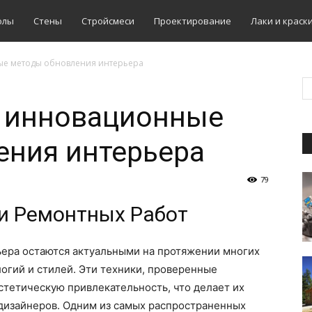
олы
Стены
Стройсмеси
Проектирование
Лаки и краск
ые методы обновления интерьера
и инновационные
ения интерьера
79
и Ремонтных Работ
ера остаются актуальными на протяжении многих
логий и стилей. Эти техники, проверенные
стетическую привлекательность, что делает их
дизайнеров. Одним из самых распространенных