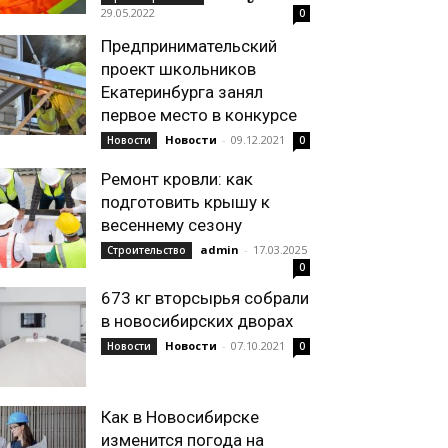
29.05.2022
0
Предпринимательский
проект школьников
Екатеринбурга занял
первое место в конкурсе
Новости
-
09.12.2021
Новости
0
Ремонт кровли: как
подготовить крышу к
весеннему сезону
admin
-
17.03.2025
Строительство
0
673 кг вторсырья собрали
в новосибирских дворах
Новости
-
07.10.2021
Новости
0
Как в Новосибирске
изменится погода на