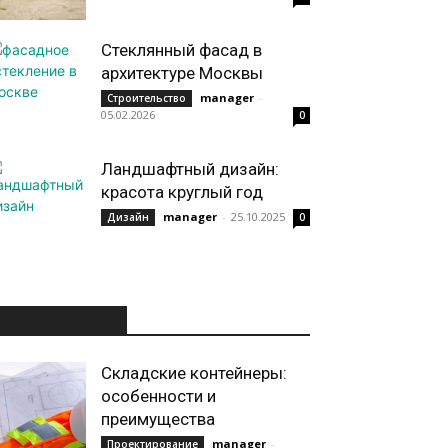
Стеклянный фасад в
архитектуре Москвы
manager
-
Строительство
05.02.2026
0
Ландшафтный дизайн:
красота круглый год
manager
-
25.10.2025
Дизайн
0
ИНТЕРЕСНОЕ
Складские контейнеры:
особенности и
преимущества
manager
-
Проектирование