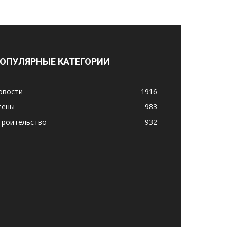
ОПУЛЯРНЫЕ КАТЕГОРИИ
овости
1916
тены
983
троительство
932