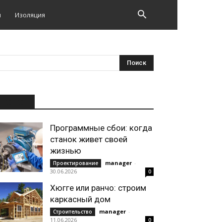
и
Изоляция
НОВОЕ
Программные сбои: когда
станок живет своей
жизнью
manager
-
Проектирование
30.06.2026
0
Хюгге или ранчо: строим
каркасный дом
manager
-
Строительство
11.06.2026
0