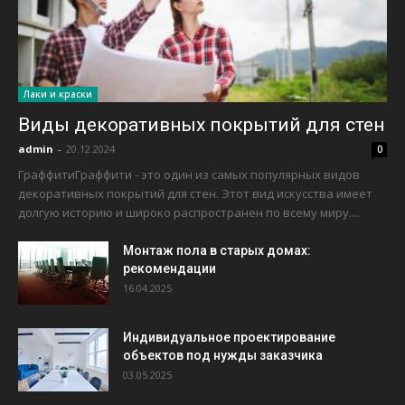
Лаки и краски
Виды декоративных покрытий для стен
admin
-
20.12.2024
0
ГраффитиГраффити - это один из самых популярных видов
декоративных покрытий для стен. Этот вид искусства имеет
долгую историю и широко распространен по всему миру....
Монтаж пола в старых домах:
рекомендации
16.04.2025
Индивидуальное проектирование
объектов под нужды заказчика
03.05.2025