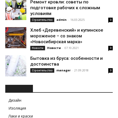
Ремонт кровли: советы по
подготовке рабочих к сложным
условиям
admin
-
16.03.2025
Строительство
0
Хлеб «Деревенский» и купинское
мороженое – со знаком
«Новосибирская марка»
Новости
-
07.10.2021
Новости
0
Бытовка из бруса: особенности и
достоинства
manager
-
21.09.2018
Строительство
0
РУБРИКИ
Дизайн
Изоляция
Лаки и краски