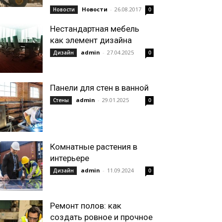
Новости
-
26.08.2017
Новости
0
Нестандартная мебель
как элемент дизайна
admin
-
27.04.2025
Дизайн
0
Панели для стен в ванной
admin
-
29.01.2025
Стены
0
Комнатные растения в
интерьере
admin
-
11.09.2024
Дизайн
0
Ремонт полов: как
создать ровное и прочное