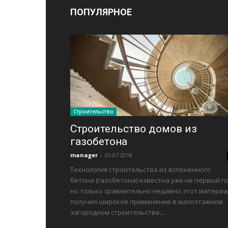
ПОПУЛЯРНОЕ
Строительство
Строительство домов из
газобетона
manager
-
03.07.2018
Технология строительства из вспененного
бетона (газобетона) известна уже не первый го
но только сравнительно недавно этот материа
получил широкое применение в малоэтажном
загородном строительстве....