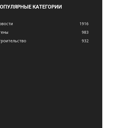
ОПУЛЯРНЫЕ КАТЕГОРИИ
овости
1916
тены
983
троительство
932