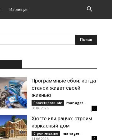
и
Изоляция
НОВОЕ
Программные сбои: когда
станок живет своей
жизнью
manager
-
Проектирование
30.06.2026
0
Хюгге или ранчо: строим
каркасный дом
manager
-
Строительство
11.06.2026
0