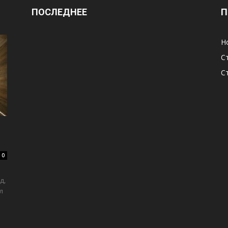
ПОСЛЕДНЕЕ
П
Н
С
С
0
д,
л